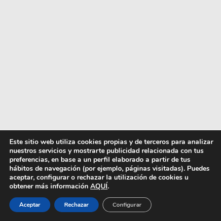
2- Track 2 de “Xiaomi”: “Como antes” por La
Este sitio web utiliza cookies propias y de terceros para analizar
nuestros servicios y mostrarte publicidad relacionada con tus
Dani
preferencias, en base a un perfil elaborado a partir de tus
hábitos de navegación (por ejemplo, páginas visitadas). Puedes
El paso del tiempo, estar donde no sabes si
aceptar, configurar o rechazar la utilización de cookies u
realmente quieres estar, desear que todo
obtener más información
AQUÍ
.
vuelva a ser mejor, como lo era antes. Por suerte
Aceptar
Rechazar
Configurar
hay cosas que no cambian y que son como
siempre.