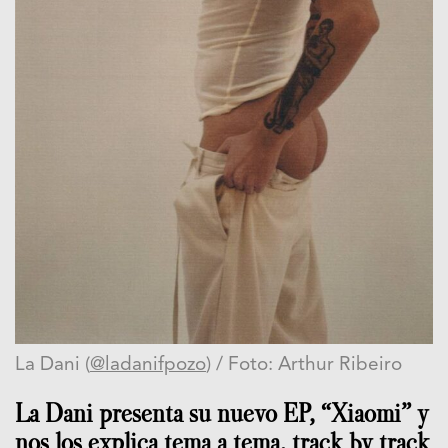
La Dani (
@ladanifpozo
) / Foto: Arthur Ribeiro
La Dani presenta su nuevo EP, “Xiaomi” y
nos los explica tema a tema, track by track