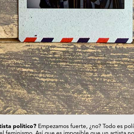
ista político?
Empezamos fuerte, ¿no? Todo es polít
el feminismo. Así que es imposible que un artista no