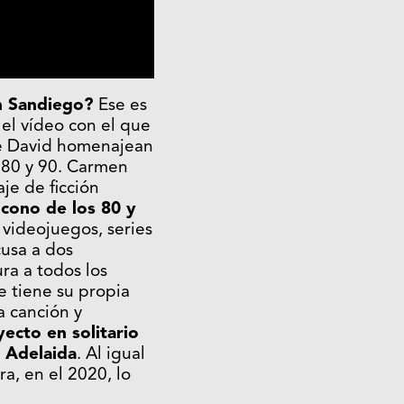
n Sandiego?
Ese es
y el vídeo con el que
de David homenajean
s 80 y 90. Carmen
je de ficción
icono de los 80 y
 videojuegos, series
cusa a dos
ra a todos los
e tiene su propia
a canción y
ecto en solitario
 Adelaida
. Al igual
a, en el 2020, lo