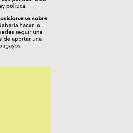
y política.
osicionarse sobre
debería hacer lo
Puedes seguir una
e de aportar una
apagayos.