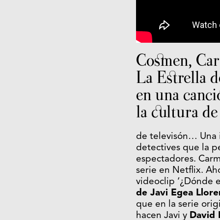
Cosmen, Car
La Estrella 
en una canci
la cultura de
de televisón… Una i
detectives que la p
espectadores. Carme
serie en Netflix. A
videoclip ‘¿Dónde 
de Javi Egea Llor
que en la serie ori
hacen Javi y
David 