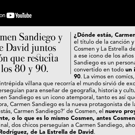
men Sandiego y
¿Dónde estás, Carme
el título de la canción 
de David juntos
Cosmen y La Estrella 
ón que resucita
a ese icono de los año
Sandiego es un persona
 los 80 y 90.
convertido en todo
un 
90
. La vimos en comícs,
ntrépida villana que recorría el mundo sirvió de ex
erseguían para enseñar de geografía, historia y cultu
n Sandiego es un icono atemporal, tanto es así qu
hora, Carmen Sandiego es la nueva protagonista de l
estás, Carmen Sandiego?’ de Cosmen, el
nuevo proy
ente, o lo que es lo mismo Cosmen, antes Cosmen
ginal, dos chicos perseguían a Carmen Sandiego, ahor
Rodríguez, de La Estrella de David
.