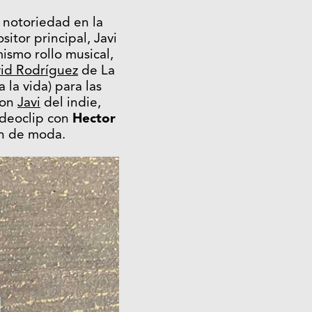
 notoriedad en la
itor principal, Javi
ismo rollo musical,
id Rodríguez
de La
la vida) para las
con
Javi
del indie,
ideoclip con
Hector
rán de moda.