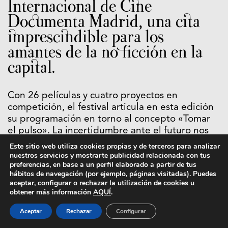
Internacional de Cine
Documenta Madrid, una cita
imprescindible para los
amantes de la no ficción en la
capital.
Con 26 películas y cuatro proyectos en
competición, el festival articula en esta edición
su programación en torno al concepto «Tomar
el pulso». La incertidumbre ante el futuro nos
lleva a volver la mirada, “en un mundo ficticio”,
Este sitio web utiliza cookies propias y de terceros para analizar
hacia el cine documental, entendiéndolo como
nuestros servicios y mostrarte publicidad relacionada con tus
preferencias, en base a un perfil elaborado a partir de tus
la herramienta más eficaz para salir a la calle y
hábitos de navegación (por ejemplo, páginas visitadas). Puedes
comprender todo lo que está ocurriendo. Las
aceptar, configurar o rechazar la utilización de cookies u
proyecciones con sede central en la Cineteca
obtener más información
AQUÍ
.
de Matadero Madrid se expanden por toda la
Aceptar
Rechazar
Configurar
ciudad a Filmoteca Española, el Museo Nacional
Centro de Arte Reina Sofía, La Casa Encendida,