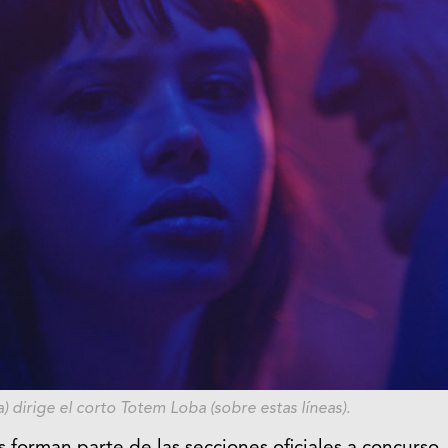
) dirige el corto
Totem Loba
(sobre estas líneas).