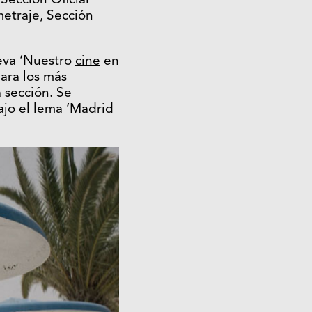
Sección Oficial
metraje, Sección
ueva ‘Nuestro
cine
en
ara los más
 sección. Se
ajo el lema ‘Madrid