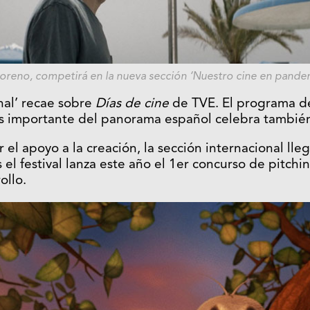
Moreno, competirá en la nueva sección ‘Nuestro cine en pandem
nal’ recae sobre
Días de cine
de TVE. El programa de
s importante del panorama español celebra también 
 el apoyo a la creación, la sección internacional ll
 el festival lanza este año el 1er concurso de pitc
ollo.