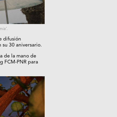
ia’.
 difusión
su 30 aniversario.
ega de la mano de
hing FCM-PNR para