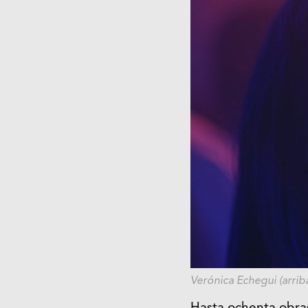
Verónica Echegui (arriba