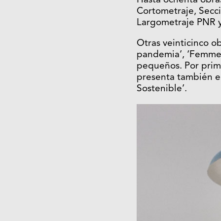
Hasta ochenta obras
Cortometraje, Secci
Largometraje PNR y
Otras veinticinco o
pandemia’, ‘Femmes’
pequeños. Por prime
presenta también el
Sostenible’.