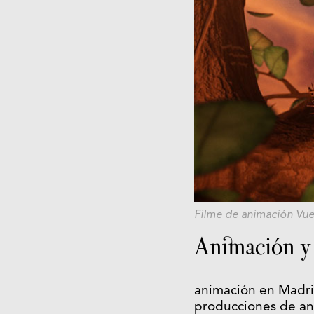
Filme de animación
Vue
Animación y 
animación en Madri
producciones de an