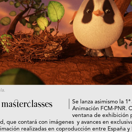
la
.
masterclasses
Se lanza asimismo la 1ª
Animación FCM-PNR. C
ventana de exhibición p
d, que contará con imágenes y avances en exclusiva
imación realizadas en coproducción entre España y 