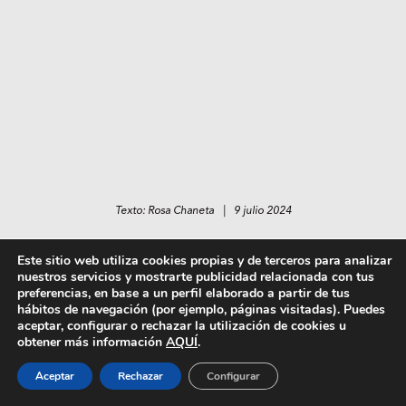
Texto: Rosa Chaneta | 9 julio 2024
Este sitio web utiliza cookies propias y de terceros para analizar
nuestros servicios y mostrarte publicidad relacionada con tus
Compartir
preferencias, en base a un perfil elaborado a partir de tus
hábitos de navegación (por ejemplo, páginas visitadas). Puedes
aceptar, configurar o rechazar la utilización de cookies u
Comentarios
obtener más información
AQUÍ
.
Si te gusta esto te puede interesar:
Aceptar
Rechazar
Configurar