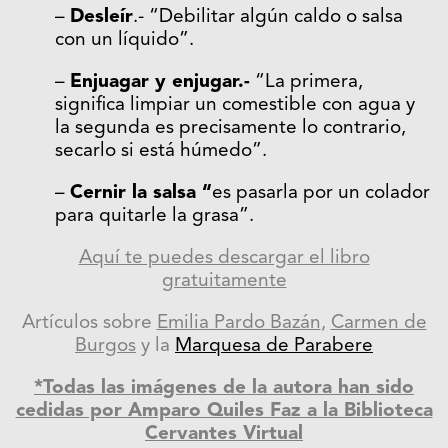
–
Desleír
.- “Debilitar algún caldo o salsa
con un líquido”.
–
Enjuagar y enjugar.-
“La primera,
significa limpiar un comestible con agua y
la segunda es precisamente lo contrario,
secarlo si está húmedo”.
–
Cernir la salsa “
es pasarla por un colador
para quitarle la grasa”.
Aquí te puedes descargar el libro
gratuitamente
Artículos sobre
Emilia Pardo Bazán
,
Carmen de
Burgos
y la
Marquesa de Parabere
*Todas las imágenes de la autora han sido
cedidas por Amparo Quiles Faz a la Biblioteca
Cervantes Virtual