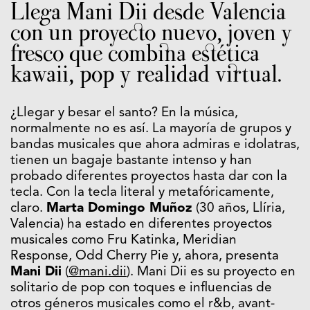
Llega Mani Dii desde Valencia
con un proyecto nuevo, joven y
fresco que combina estética
kawaii, pop y realidad virtual.
¿Llegar y besar el santo? En la música,
normalmente no es así. La mayoría de grupos y
bandas musicales que ahora admiras e idolatras,
tienen un bagaje bastante intenso y han
probado diferentes proyectos hasta dar con la
tecla. Con la tecla literal y metafóricamente,
claro.
Marta Domingo Muñoz
(30 años, Llíria,
Valencia) ha estado en diferentes proyectos
musicales como Fru Katinka, Meridian
Response, Odd Cherry Pie y, ahora, presenta
Mani Dii
(
@mani.dii
). Mani Dii es su proyecto en
solitario de pop con toques e influencias de
otros géneros musicales como el r&b, avant-