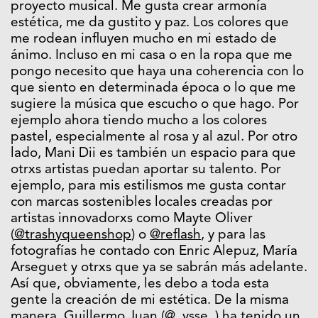
proyecto musical. Me gusta crear armonía
estética, me da gustito y paz. Los colores que
me rodean influyen mucho en mi estado de
ánimo. Incluso en mi casa o en la ropa que me
pongo necesito que haya una coherencia con lo
que siento en determinada época o lo que me
sugiere la música que escucho o que hago. Por
ejemplo ahora tiendo mucho a los colores
pastel, especialmente al rosa y al azul. Por otro
lado, Mani Dii es también un espacio para que
otrxs artistas puedan aportar su talento. Por
ejemplo, para mis estilismos me gusta contar
con marcas sostenibles locales creadas por
artistas innovadorxs como Mayte Oliver
(
@trashyqueenshop
) o
@reflash
, y para las
fotografías he contado con Enric Alepuz, María
Arseguet y otrxs que ya se sabrán más adelante.
Así que, obviamente, les debo a toda esta
gente la creación de mi estética. De la misma
manera, Guillermo Juan (
@_vsse_
) ha tenido un