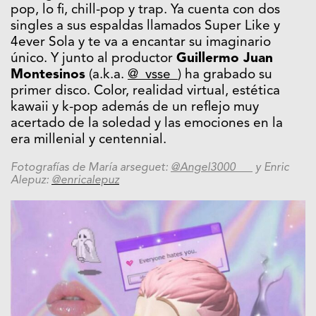
pop, lo fi, chill-pop y trap. Ya cuenta con dos
singles a sus espaldas llamados Super Like y
4ever Sola y te va a encantar su imaginario
único. Y junto al productor
Guillermo Juan
Montesinos
(a.k.a.
@_vsse_
) ha grabado su
primer disco. Color, realidad virtual, estética
kawaii y k-pop además de un reflejo muy
acertado de la soledad y las emociones en la
era millenial y centennial.
Fotografías de María arseguet:
@Angel3000___
y Enric
Alepuz:
@enricalepuz