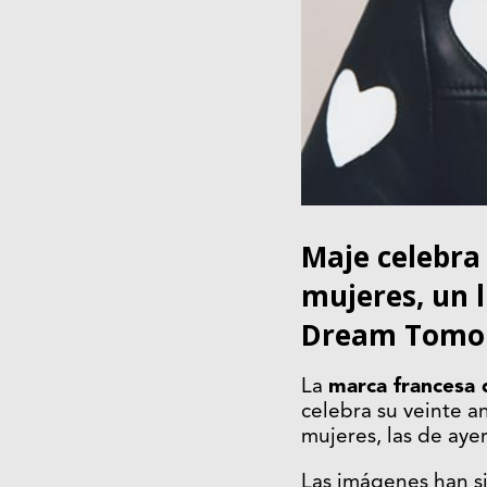
Maje celebra
mujeres, un l
Dream Tomor
La
marca francesa 
celebra su veinte a
mujeres, las de aye
Las imágenes han s