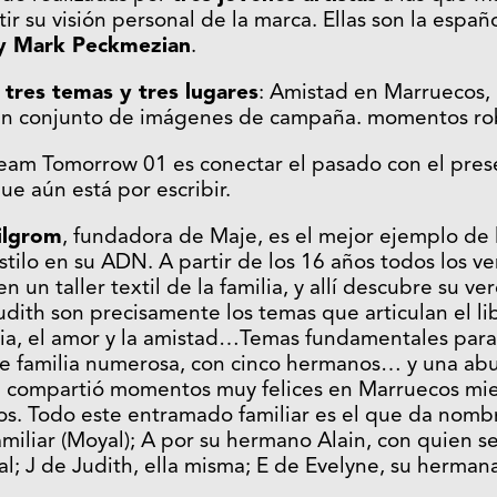
ir su visión personal de la marca. Ellas son la españ
 y Mark Peckmezian
.
n
tres temas y tres lugares
: Amistad en Marruecos, 
n conjunto de imágenes de campaña. momentos rob
ream Tomorrow 01 es conectar el pasado con el pres
que aún está por escribir.
ilgrom
, fundadora de Maje, es el mejor ejemplo de
stilo en su ADN. A partir de los 16 años todos los ve
n un taller textil de la familia, y allí descubre su 
udith son precisamente los temas que articulan el li
ilia, el amor y la amistad…Temas fundamentales para
de familia numerosa, con cinco hermanos… y una abu
e compartió momentos muy felices en Marruecos mie
os. Todo este entramado familiar es el que da nomb
amiliar (Moyal); A por su hermano Alain, con quien se
l; J de Judith, ella misma; E de Evelyne, su herman