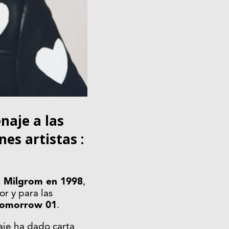
naje a las
es artistas :
h Milgrom en 1998
,
r y para las
 Tomorrow 01
.
aje ha dado carta