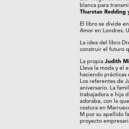
blanca para transmit
Thurstan Redding
El libro se divide e
Amor en Londres. U
La idea del libro D
construir el futuro 
La propia
Judith M
Lleva la moda y el e
haciendo prácticas e
Los referentes de J
aniversario. La fam
trabajadora e hija 
adoraba, con la qu
costura en Marruec
M por su apellido f
proyecto empresaria