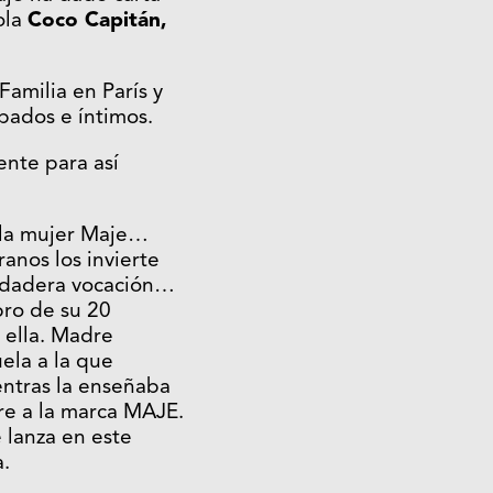
ola
Coco Capitán,
Familia en París y
ados e íntimos.
ente para así
 la mujer Maje…
ranos los invierte
verdadera vocación…
bro de su 20
 ella. Madre
ela a la que
ntras la enseñaba
re a la marca MAJE.
 lanza en este
a.