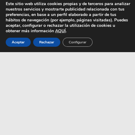
Este sitio web utiliza cookies propias y de terceros para analizar
Este sitio web utiliza cookies propias y de terceros para analizar
nuestros servicios y mostrarte publicidad relacionada con tus
nuestros servicios y mostrarte publicidad relacionada con tus
Golden Monoliths: Spy transforma
preferencias, en base a un perfil elaborado a partir de tus
preferencias, en base a un perfil elaborado a partir de tus
Lille en un...
hábitos de navegación (por ejemplo, páginas visitadas). Puedes
hábitos de navegación (por ejemplo, páginas visitadas). Puedes
aceptar, configurar o rechazar la utilización de cookies u
aceptar, configurar o rechazar la utilización de cookies u
Golden Monoliths es una intervención de Spy que
obtener más información
obtener más información
AQUÍ
AQUÍ
.
.
transforma objetos industriales en monumentales...
Aceptar
Aceptar
Rechazar
Rechazar
Configurar
Configurar