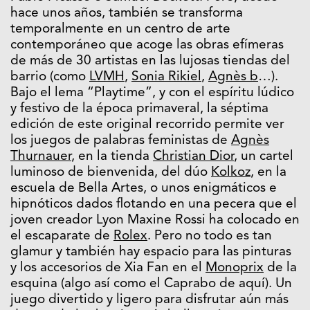
hace unos años, también se transforma
temporalmente en un centro de arte
contemporáneo que acoge las obras efímeras
de más de 30 artistas en las lujosas tiendas del
barrio (como
LVMH
,
Sonia Rikiel
,
Agnès b
…).
Bajo el lema “Playtime”, y con el espíritu lúdico
y festivo de la época primaveral, la séptima
edición de este original recorrido permite ver
los juegos de palabras feministas de
Agnès
Thurnauer
, en la tienda
Christian Dior
, un cartel
luminoso de bienvenida, del dúo
Kolkoz
, en la
escuela de Bella Artes, o unos enigmáticos e
hipnóticos dados flotando en una pecera que el
joven creador Lyon Maxine Rossi ha colocado en
el escaparate de
Rolex
. Pero no todo es tan
glamur y también hay espacio para las pinturas
y los accesorios de Xia Fan en el
Monoprix
de la
esquina (algo así como el Caprabo de aquí). Un
juego divertido y ligero para disfrutar aún más