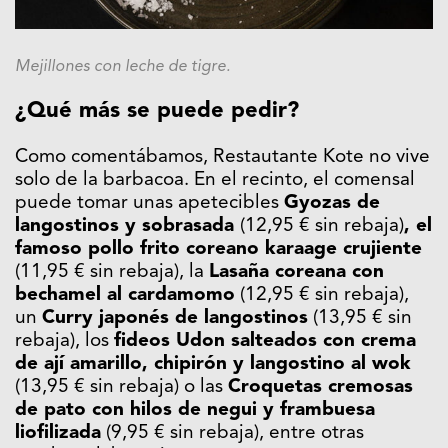
Mejillones con leche de tigre.
¿Qué más se puede pedir?
Como comentábamos, Restautante Kote no vive
solo de la barbacoa. En el recinto, el comensal
puede tomar unas apetecibles
Gyozas de
langostinos y sobrasada
(12,95 € sin rebaja)
, el
famoso pollo frito coreano karaage crujiente
(11,95 € sin rebaja), la
Lasaña coreana con
bechamel al cardamomo
(12,95 € sin rebaja),
un
Curry japonés de langostinos
(13,95 € sin
rebaja), los
fideos Udon salteados con crema
de ají amarillo, chipirón y langostino al wok
(13,95 € sin rebaja) o las
Croquetas cremosas
de pato con hilos de negui y frambuesa
liofilizada
(9,95 € sin rebaja), entre otras