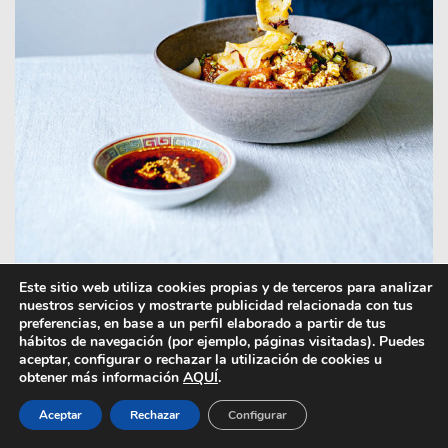
Este sitio web utiliza cookies propias y de terceros para analizar
nuestros servicios y mostrarte publicidad relacionada con tus
preferencias, en base a un perfil elaborado a partir de tus
hábitos de navegación (por ejemplo, páginas visitadas). Puedes
Imágenes superiores: 1) Vieiras al vapor con
aceptar, configurar o rechazar la utilización de cookies u
obtener más información
AQUÍ
.
fideos, de arroz 2) Fideos con huevo y tomate
Aceptar
Rechazar
Configurar
La puerta de entrada a un mundo