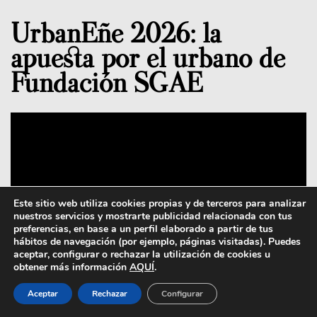
UrbanEñe 2026: la
apuesta por el urbano de
Fundación SGAE
Este sitio web utiliza cookies propias y de terceros para analizar
Este sitio web utiliza cookies propias y de terceros para analizar
nuestros servicios y mostrarte publicidad relacionada con tus
nuestros servicios y mostrarte publicidad relacionada con tus
preferencias, en base a un perfil elaborado a partir de tus
preferencias, en base a un perfil elaborado a partir de tus
hábitos de navegación (por ejemplo, páginas visitadas). Puedes
hábitos de navegación (por ejemplo, páginas visitadas). Puedes
aceptar, configurar o rechazar la utilización de cookies u
aceptar, configurar o rechazar la utilización de cookies u
obtener más información
obtener más información
AQUÍ
AQUÍ
.
.
Aceptar
Aceptar
Rechazar
Rechazar
Configurar
Configurar