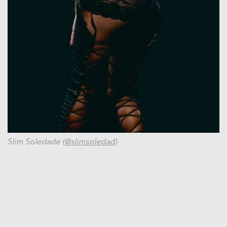
Slim Soledade (
@slimsoledad
)