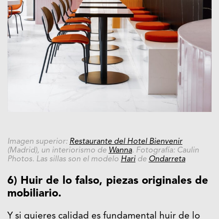
Imagen superior:
Restaurante del Hotel Bienvenir
(Madrid), un interiorismo de
Wanna
. Fotografía: Caulin
Photos. Las sillas son el modelo
Hari
de
Ondarreta
6) Huir de lo falso, piezas originales de
mobiliario.
Y si quieres calidad es fundamental huir de lo