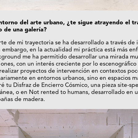
torno del arte urbano, ¿te sigue atrayendo el tra
o de una galería?
te de mi trayectoria se ha desarrollado a través de 
n embargo, en la actualidad mi práctica está más en
kground me ha permitido desarrollar una mirada muy
nes, con un interés creciente por lo escenográfico y
realizar proyectos de intervención en contextos po
riamente en entornos urbanos, sino en espacios má
é tu Disfraz de Encierro Cósmico, una pieza site-spec
ránea, o en Not rented to humans, desarrollado en 
añas de madera.