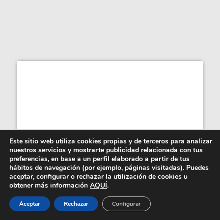
Este sitio web utiliza cookies propias y de terceros para analizar
nuestros servicios y mostrarte publicidad relacionada con tus
preferencias, en base a un perfil elaborado a partir de tus
hábitos de navegación (por ejemplo, páginas visitadas). Puedes
aceptar, configurar o rechazar la utilización de cookies u
obtener más información
AQUÍ
.
¿Hay qué estudiar para ser estilista
Aceptar
Rechazar
Configurar
de moda...