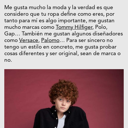
Me gusta mucho la moda y la verdad es que
considero que tu ropa define como eres, por
tanto para mí es algo importante, me gustan
mucho marcas como
Tommy Hilfiger
, Polo,
Gap… También me gustan algunos diseñadores
como
Versace
,
Palomo
… Para ser sincero no
tengo un estilo en concreto, me gusta probar
cosas diferentes y ser original, sean de marca o
no.