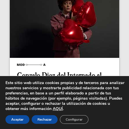
Gonzalo Diez del Internado al
Segundo Imperio...
Este sitio web utiliza cookies propias y de terceros para analizar
nuestros servicios y mostrarte publicidad relacionada con tus
Seguro que que te habrás preguntado qué fue de
preferencias, en base a un perfil elaborado a partir de tus
aquel joven actor pelirrojo que hacía de Julio...
hábitos de navegación (por ejemplo, páginas visitadas). Puedes
aceptar, configurar o rechazar la utilización de cookies u
obtener más información
AQUÍ
.
Aceptar
Rechazar
Configurar