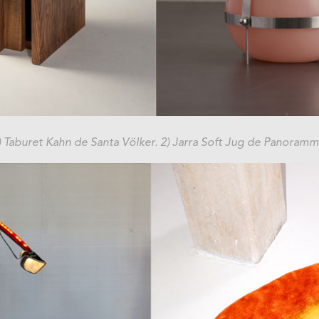
) Taburet Kahn de Santa Völker. 2) Jarra Soft Jug de Panoram