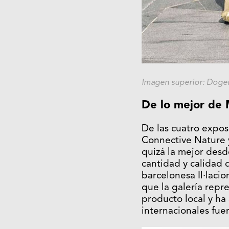
Imagen superior: Doge
De lo mejor de 
De las cuatro expos
Connective Nature y
quizá la mejor desd
cantidad y calidad 
barcelonesa Il·laci
que la galería repre
producto local y ha
internacionales fue