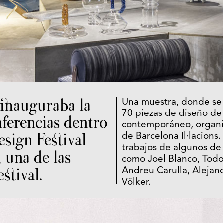
 inauguraba la
Una muestra, donde se
70 piezas de diseño de
nferencias dentro
contemporáneo, organiz
sign Festival
de Barcelona Il·lacions
trabajos de algunos de
 una de las
como Joel Blanco, Todo
stival.
Andreu Carulla, Alejan
Völker.